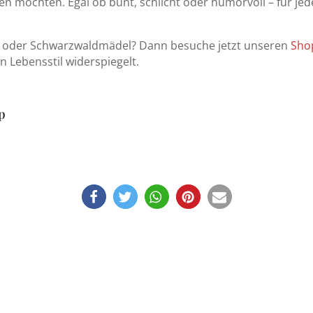
en möchten. Egal ob bunt, schlicht oder humorvoll – für je
b oder Schwarzwaldmädel? Dann besuche jetzt unseren
Sho
 Lebensstil widerspiegelt.
p