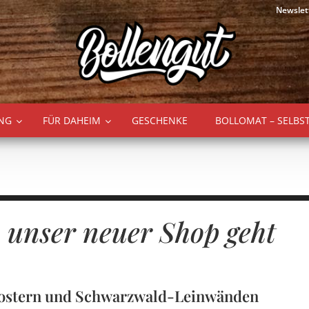
Newslet
NG
FÜR DAHEIM
GESCHENKE
BOLLOMAT – SELBS
 unser neuer Shop geht
Postern und Schwarzwald-Leinwänden