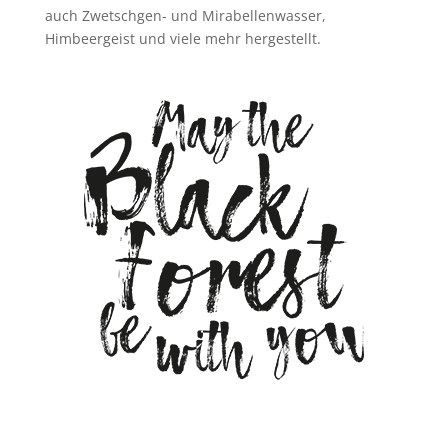
auch Zwetschgen- und Mirabellenwasser,
Himbeergeist und viele mehr hergestellt.