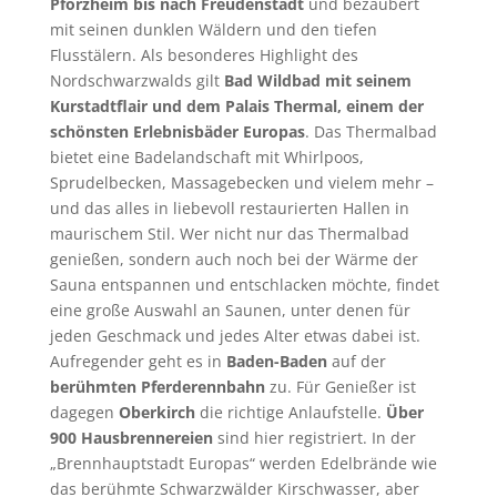
Pforzheim bis nach Freudenstadt
und bezaubert
mit seinen dunklen Wäldern und den tiefen
Flusstälern. Als besonderes Highlight des
Nordschwarzwalds gilt
Bad Wildbad mit seinem
Kurstadtflair und dem Palais Thermal, einem der
schönsten Erlebnisbäder Europas
. Das Thermalbad
bietet eine Badelandschaft mit Whirlpoos,
Sprudelbecken, Massagebecken und vielem mehr –
und das alles in liebevoll restaurierten Hallen in
maurischem Stil. Wer nicht nur das Thermalbad
genießen, sondern auch noch bei der Wärme der
Sauna entspannen und entschlacken möchte, findet
eine große Auswahl an Saunen, unter denen für
jeden Geschmack und jedes Alter etwas dabei ist.
Aufregender geht es in
Baden-Baden
auf der
berühmten Pferderennbahn
zu. Für Genießer ist
dagegen
Oberkirch
die richtige Anlaufstelle.
Über
900 Hausbrennereien
sind hier registriert. In der
„Brennhauptstadt Europas“ werden Edelbrände wie
das berühmte Schwarzwälder Kirschwasser, aber