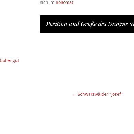
sich im
Bollomat
.
Position und Größe des Designs a
bollengut
←
Schwarzwälder "Josef"