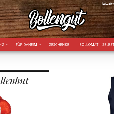
Newslet
NG
FÜR DAHEIM
GESCHENKE
BOLLOMAT – SELBS
llenhut